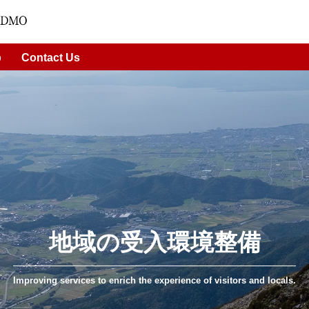
p
Contact Us
近江美食都市推進プロジェク
コンテンツ開発・磨き上げ
情報発信・プロモーション
着地型旅行の企画・催行
近江の未来を創るDMO
地域の受入環境整備
Providing opportunity for cultural exchange between visitors and locals
Establishing a direct connection to the region through gastronomy.
Improving services to enrich the experience of visitors and locals.
Promoting Omi as an attractive travel destination.
Creating memorable and unique experiences.
Always in motion for the destination's future.