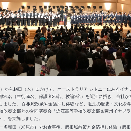
日（水）から14日（木）にかけて、オーストラリア シドニーにあるイ
部91名（生徒56名、保護者26名、教諭9名）を近江に招き、当社
しました。 彦根城散策や金箔押し体験など、近江の歴史・文化を
学校吹奏楽部との合同演奏会「近江高等学校吹奏楽部＆豪州イナブラ
～」を実施しました。
リー多和田（米原市）でお食事後、彦根城散策と金箔押し体験（彦