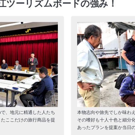
近江ツーリズムボードの強み！
ので、地元に精通した人たち
本物志向や旅先でしか味わ
したここだけの旅行商品を提
その嗜好も十人十色と細分
あったプランを提案か当日