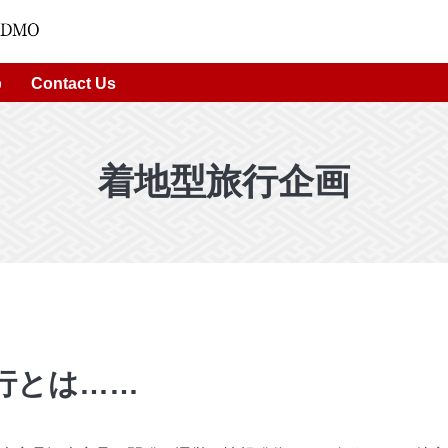
p
Contact Us
着地型旅行企画
行とは……