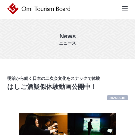
近江ツーリズムボード | 未来の近
江を創るDMO
News
ニュース
明治から続く日本の二次会文化をスナックで体験
はしご酒疑似体験動画公開中！
2024.05.01