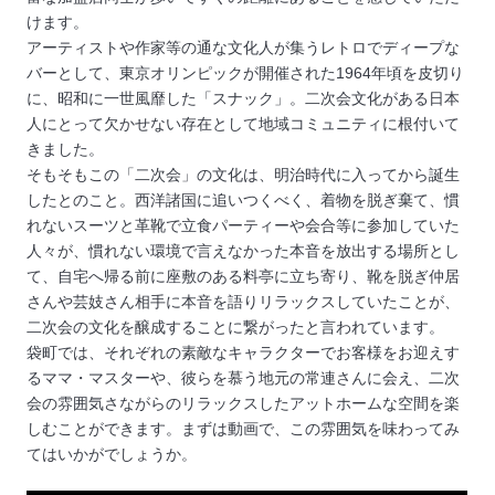
けます。
アーティストや作家等の通な文化人が集うレトロでディープな
バーとして、東京オリンピックが開催された1964年頃を皮切り
に、昭和に一世風靡した「スナック」。二次会文化がある日本
人にとって欠かせない存在として地域コミュニティに根付いて
きました。
そもそもこの「二次会」の文化は、明治時代に入ってから誕生
したとのこと。西洋諸国に追いつくべく、着物を脱ぎ棄て、慣
れないスーツと革靴で立食パーティーや会合等に参加していた
人々が、慣れない環境で言えなかった本音を放出する場所とし
て、自宅へ帰る前に座敷のある料亭に立ち寄り、靴を脱ぎ仲居
さんや芸妓さん相手に本音を語りリラックスしていたことが、
二次会の文化を醸成することに繋がったと言われています。
袋町では、それぞれの素敵なキャラクターでお客様をお迎えす
るママ・マスターや、彼らを慕う地元の常連さんに会え、二次
会の雰囲気さながらのリラックスしたアットホームな空間を楽
しむことができます。まずは動画で、この雰囲気を味わってみ
てはいかがでしょうか。