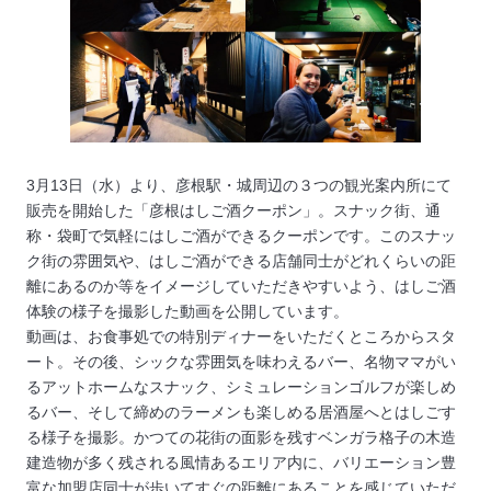
3月13日（水）より、彦根駅・城周辺の３つの観光案内所にて
販売を開始した「彦根はしご酒クーポン」。スナック街、通
称・袋町で気軽にはしご酒ができるクーポンです。このスナッ
ク街の雰囲気や、はしご酒ができる店舗同士がどれくらいの距
離にあるのか等をイメージしていただきやすいよう、はしご酒
体験の様子を撮影した動画を公開しています。
動画は、お食事処での特別ディナーをいただくところからスタ
ート。その後、シックな雰囲気を味わえるバー、名物ママがい
るアットホームなスナック、シミュレーションゴルフが楽しめ
るバー、そして締めのラーメンも楽しめる居酒屋へとはしごす
る様子を撮影。かつての花街の面影を残すベンガラ格子の木造
建造物が多く残される風情あるエリア内に、バリエーション豊
富な加盟店同士が歩いてすぐの距離にあることを感じていただ