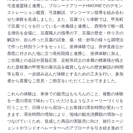
弓道連盟様と連携し、プロシードアリーナHIKONEでのデモン
ストレーション鑑賞、弓道解説、マンツーマン指導を組み合わ
せた体験を造成しました。また、豆腐づくり体験では、甲良町
で豆腐づくりを行っている一休庵様と連携し、西明寺で唯一残
る僧坊を会場に、豆腐職人の指導の下、豆腐の歴史・作り方の
解説や、自ら作った豆腐の試食、揚・焼・炒等の様々な調理法
で作った特別ランチをセットに。坐禅体験では、井伊直政公が
荼毘に付された地に立つ長松院様と連携し、坐禅体験に加え、
ご住職との会話や質疑応答、足軽等武士の末裔の檀家様が残さ
れた彦根藩の甲冑等の展示品を鑑賞しながらの歴史解説の時間
等も取り、一歩踏み込んだ体験とするための工夫を行い、参加
者から貴重なご意見・ご助言をいただくことができました。
これらの体験は、単体での販売はもちろんのこと、複数の体験
を一度の滞在で味わっていただけるようなストーリーづくりを
行うことで、日帰りから宿泊へとお客様の滞在時間が変わって
きます。滞在時間の増加により、地域の観光消費額の増加へと
つなげていくため、造成した商品の実販売に向け、旅行エージ
ェントやランドオペレーターへのアプローチを引き続き進めて